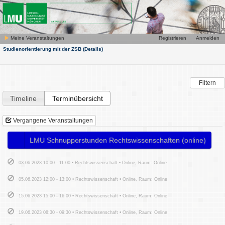
Meine Veranstaltungen
Registrieren
Anmelden
Studienorientierung mit der ZSB
(Details)
Filtern
Timeline
Terminübersicht
Vergangene Veranstaltungen
LMU Schnupperstunden Rechtswissenschaften (online)
03.06.2023 10:00 - 11:00 • Rechtswissenschaft • Online, Raum: Online
05.06.2023 12:00 - 13:00 • Rechtswissenschaft • Online, Raum: Online
15.06.2023 15:00 - 16:00 • Rechtswissenschaft • Online, Raum: Online
19.06.2023 08:30 - 09:30 • Rechtswissenschaft • Online, Raum: Online