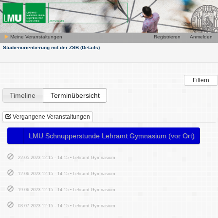
Meine Veranstaltungen
Registrieren
Anmelden
Studienorientierung mit der ZSB
(Details)
Filtern
Timeline
Terminübersicht
Vergangene Veranstaltungen
LMU Schnupperstunde Lehramt Gymnasium (vor Ort)
22.05.2023 12:15 - 14:15 • Lehramt Gymnasium
12.06.2023 12:15 - 14:15 • Lehramt Gymnasium
19.06.2023 12:15 - 14:15 • Lehramt Gymnasium
03.07.2023 12:15 - 14:15 • Lehramt Gymnasium