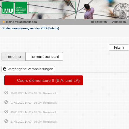
Meine Veranstaltungen
Registrieren
Anmelden
Studienorientierung mit der ZSB
(Details)
Filtern
Timeline
Terminübersicht
Vergangene Veranstaltungen
Cours élémentaire II (B.A. und LA)
26.04.2021 14:00 - 16:00 • Romanistik
03.05.2021 14:00 - 16:00 • Romanistik
10.05.2021 14:00 - 16:00 • Romanistik
17.05.2021 14:00 - 16:00 • Romanistik