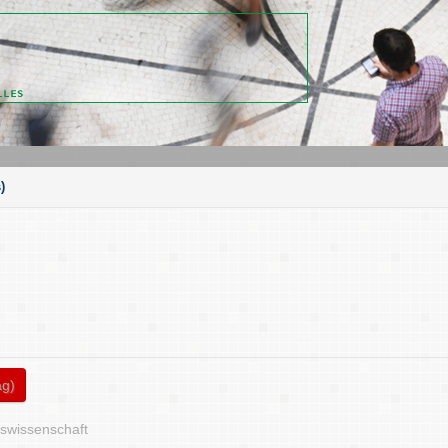
)
ag)
tswissenschaft