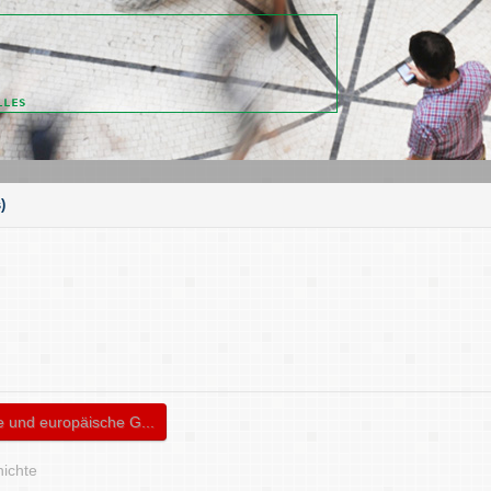
)
e und europäische G...
hichte