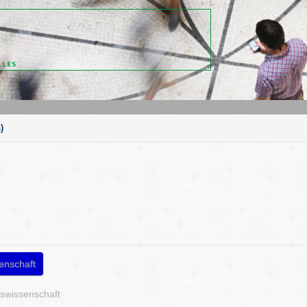
)
enschaft
tswissenschaft