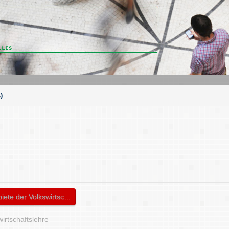
)
te der Volkswirtsc...
irtschaftslehre