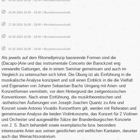
03.06.2024 16:00 - 18:00 • Musikwissenschaft
10.06.2024 16:00 - 18:00 • Musikwissenschaft
17.06.2024 16:00 - 18:00 • Musikwissenschaft
24.06.2024 16:00 - 18:00 • Musikwissenschaft
01.07.2024 16:00 - 18:00 • Musikwissenschaft
Als jeweils auf dem Ritornellprinzip basierende Formen sind die
(Dacapo-)Arie und das instrumentale Concerto der Barockzeit eng
verwandte Gattungen, die in einem Seminar gemeinsam und auch im
Vergleich zu untersuchen sich lohnt. Die Übung ist als Einführung in die
musikalische Analyse konzipiert und soll einen Einblick in die die Vielfalt
und Eigenarten von Johann Sebastian Bachs Umgang mit Arien- und
Konzertformen vermitteln, vor dem Hintergrund der zeitgenössischen
Konventionen. Nach einer Einführung, die musiktheoretischen und
-ästhetischen Äußerungen von Joseph Joachim Quantz zu Arie und
Konzert sowie Antonio Vivaldis Konzertform gilt, werden mit Referaten und
gemeinsamer Analyse die beiden Violinkonzerte, das Konzert für 2 Violinen
und Orchester und ausgewählte Sätze der Brandenburgischen Konzerte
von J. S. Bach behandelt sowie exemplarische bzw. besonders
interessante Arien aus seinen geistlichen und weltlichen Kantaten, darunter
auch das Weinachtsoratorium.