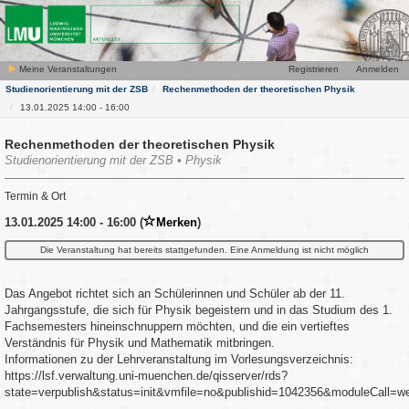
Meine Veranstaltungen
Registrieren
Anmelden
Studienorientierung mit der ZSB
Rechenmethoden der theoretischen Physik
13.01.2025 14:00 - 16:00
Rechenmethoden der theoretischen Physik
Studienorientierung mit der ZSB • Physik
Termin & Ort
13.01.2025 14:00 - 16:00 (
Merken
)
Die Veranstaltung hat bereits stattgefunden. Eine Anmeldung ist nicht möglich
Das Angebot richtet sich an Schülerinnen und Schüler ab der 11.
Jahrgangsstufe, die sich für Physik begeistern und in das Studium des 1.
Fachsemesters hineinschnuppern möchten, und die ein vertieftes
Verständnis für Physik und Mathematik mitbringen.
Informationen zu der Lehrveranstaltung im Vorlesungsverzeichnis:
https://lsf.verwaltung.uni-muenchen.de/qisserver/rds?
state=verpublish&status=init&vmfile=no&publishid=1042356&moduleCall=we