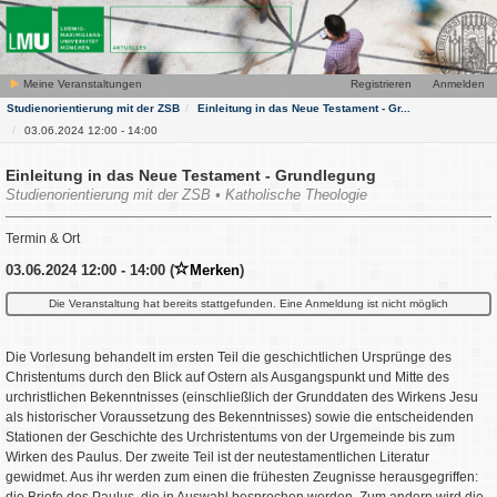
Meine Veranstaltungen
Registrieren
Anmelden
Studienorientierung mit der ZSB
Einleitung in das Neue Testament - Gr...
03.06.2024 12:00 - 14:00
Einleitung in das Neue Testament - Grundlegung
Studienorientierung mit der ZSB • Katholische Theologie
Termin & Ort
03.06.2024 12:00 - 14:00 (
Merken
)
Die Veranstaltung hat bereits stattgefunden. Eine Anmeldung ist nicht möglich
Die Vorlesung behandelt im ersten Teil die geschichtlichen Ursprünge des
Christentums durch den Blick auf Ostern als Ausgangspunkt und Mitte des
urchristlichen Bekenntnisses (einschließlich der Grunddaten des Wirkens Jesu
als historischer Voraussetzung des Bekenntnisses) sowie die entscheidenden
Stationen der Geschichte des Urchristentums von der Urgemeinde bis zum
Wirken des Paulus. Der zweite Teil ist der neutestamentlichen Literatur
gewidmet. Aus ihr werden zum einen die frühesten Zeugnisse herausgegriffen: