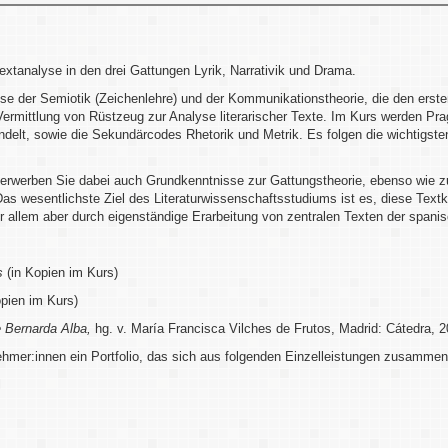
Textanalyse in den drei Gattungen Lyrik, Narrativik und Drama.
sse der Semiotik (Zeichenlehre) und der Kommunikationstheorie, die den erst
Vermittlung von Rüstzeug zur Analyse literarischer Texte. Im Kurs werden P
delt, sowie die Sekundärcodes Rhetorik und Metrik. Es folgen die wichtigste
rwerben Sie dabei auch Grundkenntnisse zur Gattungstheorie, ebenso wie zu
Das wesentlichste Ziel des Literaturwissenschaftsstudiums ist es, diese Te
allem aber durch eigenständige Erarbeitung von zentralen Texten der spanis
s
(in Kopien im Kurs)
pien im Kurs)
 Bernarda Alba
,
hg. v. María Francisca Vilches de Frutos, Madrid: Cátedra, 2
ehmer:innen ein Portfolio, das sich aus folgenden Einzelleistungen zusammen
l