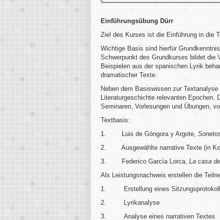
Einführungsübung Dürr
Ziel des Kurses ist die Einführung in die 
Wichtige Basis sind hierfür Grundkenntni
Schwerpunkt des Grundkurses bildet die 
Beispielen aus der spanischen Lyrik behan
dramatischer Texte.
Neben dem Basiswissen zur Textanalyse e
Literaturgeschichte relevanten Epochen. 
Seminaren, Vorlesungen und Übungen, vor 
Textbasis:
1. Luis de Góngora y Argote,
Soneto
2. Ausgewählte narrative Texte (in Ko
3.
Federico García Lorca,
La casa de
Als Leistungsnachweis erstellen die Teiln
1. Erstellung eines Sitzungsprotokol
2. Lyrikanalyse
3. Analyse eines narrativen Textes