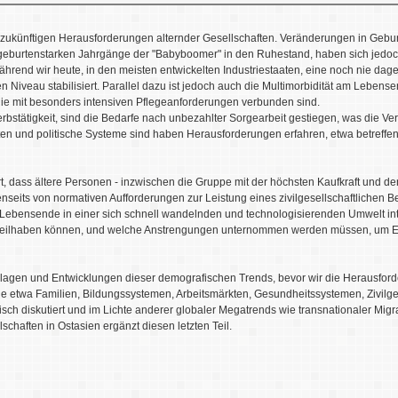
d zukünftigen Herausforderungen alternder Gesellschaften. Veränderungen in Gebur
eburtenstarken Jahrgänge der "Babyboomer" in den Ruhestand, haben sich jedoch 
hrend wir heute, in den meisten entwickelten Industriestaaten, eine noch nie 
n Niveau stabilisiert. Parallel dazu ist jedoch auch die Multimorbidität am Lebens
 mit besonders intensiven Pflegeanforderungen verbunden sind.
stätigkeit, sind die Bedarfe nach unbezahlter Sorgearbeit gestiegen, was die Vere
aten und politische Systeme sind haben Herausforderungen erfahren, etwa betreff
t, dass ältere Personen - inzwischen die Gruppe mit der höchsten Kaufkraft und den
nseits von normativen Aufforderungen zur Leistung eines zivilgesellschaftlichen 
hr Lebensende in einer sich schnell wandelnden und technologisierenden Umwelt int
 teilhaben können, und welche Anstrengungen unternommen werden müssen, um Eins
dlagen und Entwicklungen dieser demografischen Trends, bevor wir die Herausford
e etwa Familien, Bildungssystemen, Arbeitsmärkten, Gesundheitssystemen, Zivilge
sch diskutiert und im Lichte anderer globaler Megatrends wie transnationaler Migra
llschaften in Ostasien ergänzt diesen letzten Teil.