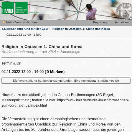
Meine Veranstaltungen
Registrieren
Anmelden
Studienorientierung mit der ZSB
Religion in Ostasien 1: China und Korea
02.11.2022 12:00 - 14:00
Religion in Ostasien 1: China und Korea
Studienorientierung mit der ZSB • Japanologie
Termin & Ort
02.11.2022 12:00 - 14:00 (
Merken
)
Die Veranstaltung hat bereits stattgefunden. Eine Anmeldung ist nicht möglich
Hinweise zu den aktuell geltenden Corona-Bestimmungen (3G-Regel,
Maskenpflicht etc.) finden Sie hier: https://www.lmu.de/de/die-lmu/informationen-
zum-corona-virus/index.html
Die Veranstaltung gibt einen chronologischen und thematisch
problemorientierten Überblick zur Religion in China und Korea von den
Anfängen bis ins 20. Jahrhundert; Grundlagenwissen über die jeweiligen