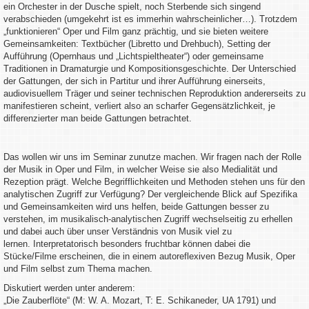
ein Orchester in der Dusche spielt, noch Sterbende sich singend
verabschieden (umgekehrt ist es immerhin wahrscheinlicher…). Trotzdem
„funktionieren“ Oper und Film ganz prächtig, und sie bieten weitere
Gemeinsamkeiten: Textbücher (Libretto und Drehbuch), Setting der
Aufführung (Opernhaus und „Lichtspieltheater“) oder gemeinsame
Traditionen in Dramaturgie und Kompositionsgeschichte. Der Unterschied
der Gattungen, der sich in Partitur und ihrer Aufführung einerseits,
audiovisuellem Träger und seiner technischen Reproduktion andererseits zu
manifestieren scheint, verliert also an scharfer Gegensätzlichkeit, je
differenzierter man beide Gattungen betrachtet.
Das wollen wir uns im Seminar zunutze machen. Wir fragen nach der Rolle
der Musik in Oper und Film, in welcher Weise sie also Medialität und
Rezeption prägt. Welche Begrifflichkeiten und Methoden stehen uns für den
analytischen Zugriff zur Verfügung? Der vergleichende Blick auf Spezifika
und Gemeinsamkeiten wird uns helfen, beide Gattungen besser zu
verstehen, im musikalisch-analytischen Zugriff wechselseitig zu erhellen
und dabei auch über unser Verständnis von Musik viel zu
lernen. Interpretatorisch besonders fruchtbar können dabei die
Stücke/Filme erscheinen, die in einem autoreflexiven Bezug Musik, Oper
und Film selbst zum Thema machen.
Diskutiert werden unter anderem:
„Die Zauberflöte“ (M: W. A. Mozart, T: E. Schikaneder, UA 1791) und